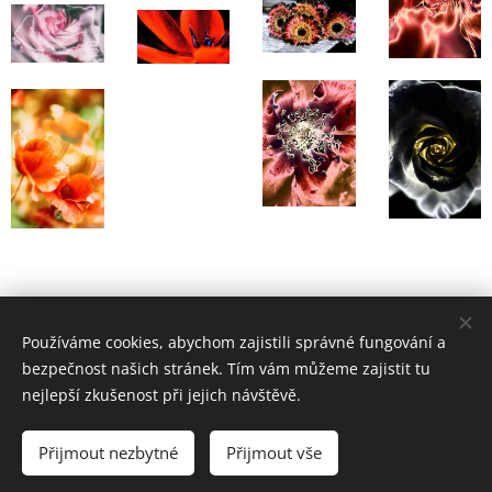
Používáme cookies, abychom zajistili správné fungování a
bezpečnost našich stránek. Tím vám můžeme zajistit tu
nejlepší zkušenost při jejich návštěvě.
Přijmout nezbytné
Přijmout vše
Vytvořeno službou
Webnode
Cookies