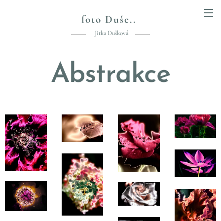
foto Duše..
Jitka Dušková
Abstrakce